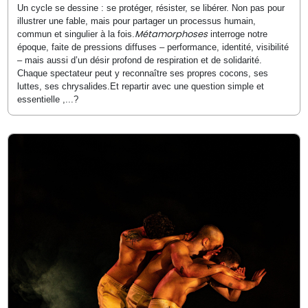
Un cycle se dessine : se protéger, résister, se libérer. Non pas pour
illustrer une fable, mais pour partager un processus humain,
Métamorphoses
commun et singulier à la fois.
interroge notre
époque, faite de pressions diffuses – performance, identité, visibilité
– mais aussi d’un désir profond de respiration et de solidarité.
Chaque spectateur peut y reconnaître ses propres cocons, ses
luttes, ses chrysalides.Et repartir avec une question simple et
essentielle ,...?