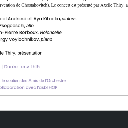
ervention de Chostakovitch). Le concert est présenté par Axelle Thiry, 
cel
Andriesii
et Aya
Kitaoka
,
violons
Psegodschi
,
alto
n-Pierre
Borboux
,
violoncelle
rgy
Voylochnikov
,
piano
le Thiry, présentation
 | Durée
: env. 1h15
 le soutien des Amis de l’Orchestre
ollaboration avec
l’asbl
HOP