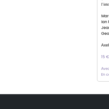
l’int
Mar
Ian
Jea
Geo
Axel
15
€
Avec
En c