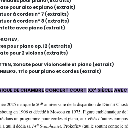
Préludes pour piano (extraits)
ate pour alto et piano (extrait)
tuor à cordes n° 7 (extraits)
tuor à cordes n° 8 (extraits)
ntette avec piano (extrait)
KOFIEV,
ces pour piano op. 12 (extraits)
ate pour 2 violons (extraits)
TTEN, Sonate pour violoncelle et piano (extrait)
NBERG, Trio pour piano et cordes (extrait)
e
IQUE DE CHAMBRE
CONCERT COURT
XX
SIÈCLE
AVEC
e
née 2025 marque le 50
anniversaire de la disparition de Dimitri Chos
rsbourg en 1906 et décédé à Moscou en 1975. Figure emblématique de
é dans un programme pour cordes et piano, aux côtés d’autres composite
e
i à qui il dédia sa
14
Symphonie
), Prokofiev (qui le soutint contre le 