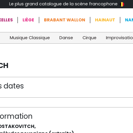
Le plus grand catalogue de la scène francophone
ELLES
LIÈGE
BRABANT WALLON
HAINAUT
NA
t
Musique Classique
Danse
Cirque
Improvisati
CH
s dates
formation
OSTAKOVITCH,