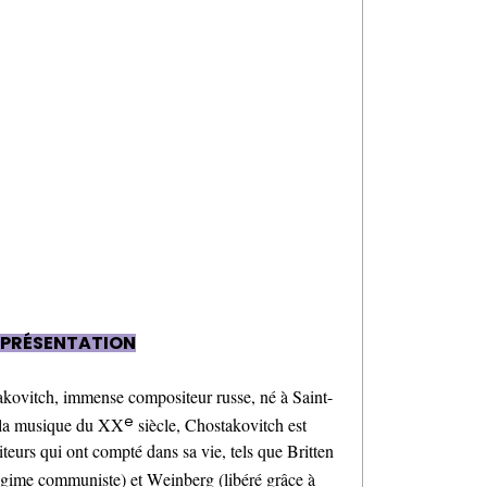
 PRÉSENTATION
takovitch, immense compositeur russe, né à Saint-
e
 la musique du XX
siècle, Chostakovitch est
urs qui ont compté dans sa vie, tels que Britten
régime
communiste
) et Weinberg (libéré grâce à