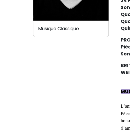
24 
Son
Qua
Qua
Qui
Musique Classique
PRO
Piè
Son
BRI
WEI
MUS
L’an
Péte
honor
(l’am