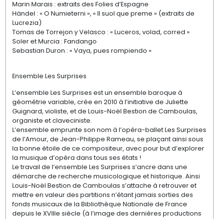
Marin Marais : extraits des Folies d’Espagne
Händel : « O Numieterni », « Il suol que preme » (extraits de
Lucrezia)
Tomas de Torrejon y Velasco : « Luceros, volad, corred »
Soler et Murcia : Fandango
Sebastian Duron : « Vaya, pues rompiendo »
Ensemble Les Surprises
L’ensemble Les Surprises est un ensemble baroque à
géométrie variable, crée en 2010 à l’initiative de Juliette
Guignard, violiste, et de Louis-Noël Bestion de Camboulas,
organiste et claveciniste.
L’ensemble emprunte son nom à l’opéra-ballet Les Surprises
de l’Amour, de Jean-Philippe Rameau, se plaçant ainsi sous
la bonne étoile de ce compositeur, avec pour but d’explorer
la musique d’opéra dans tous ses états !
Le travail de l’ensemble Les Surprises s’ancre dans une
démarche de recherche musicologique et historique. Ainsi
Louis-Noël Bestion de Camboulas s’attache à retrouver et
mettre en valeur des partitions n’étant jamais sorties des
fonds musicaux de la Bibliothèque Nationale de France
depuis le XVIIIe siècle (à l’image des dernières productions