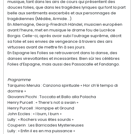
musique, tant dans les airs de cours qui présentent des
douces folies, que dans les tragédies lyriques qui font la part
belle aux sentiments exacerbés et aux personnages de
tragédiennes (Médée, Armide…).
En Allemagne, Georg-Friedrich Händel, musicien européen
avant l’heure, met en musique le drame fou de Lucrèce
Borgia. Celle-ci, après avoir subi l’outrage suprême, décrit
sa folie et ses envies de vengeance à travers des airs
virtuoses avant de mettre fin à ses jours.
En Espagne les Folies se retrouveront dans la danse, des
danses virevoltantes et incessantes. Bien sûr les célèbres
Folies d’Espagne, mais aussi des Passacalle et Fandango.
Programme
Tarquinio Merula : Canzona spirituale « Hor ch’é tempo di
dormire »
Giovanni Picchi : Toccata et Ballo alla Polacha
Henry Purcell : « There’s not a swain »
Henry Purcell : Hornpipe et Ground
John Eccles : « I burn, I burn »
Lully : « Rochers vous êtes sourds »
Couperin : Les Barricades Mysterieuses
Lully : « Enfin il es en ma puissance »