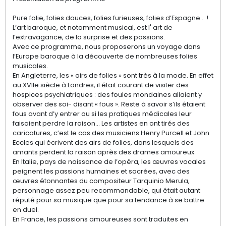
Pure folie, folies douces, folies furieuses, folies d’Espagne… !
L’art baroque, et notamment musical, est l' art de
l’extravagance, de la surprise et des passions.
Avec ce programme, nous proposerons un voyage dans
l’Europe baroque à la découverte de nombreuses folies
musicales.
En Angleterre, les « airs de folies » sont très à la mode. En effet
au XVIIe siècle à Londres, il était courant de visiter des
hospices psychiatriques : des foules mondaines allaient y
observer des soi- disant « fous ». Reste à savoir s’ils étaient
fous avant d’y entrer ou si les pratiques médicales leur
faisaient perdre la raison… Les artistes en ont tirés des
caricatures, c’est le cas des musiciens Henry Purcell et John
Eccles qui écrivent des airs de folies, dans lesquels des
amants perdent la raison après des drames amoureux.
En Italie, pays de naissance de l’opéra, les œuvres vocales
peignent les passions humaines et sacrées, avec des
œuvres étonnantes du compositeur Tarquinio Merula,
personnage assez peu recommandable, qui était autant
réputé pour sa musique que pour sa tendance à se battre
en duel.
En France, les passions amoureuses sont traduites en