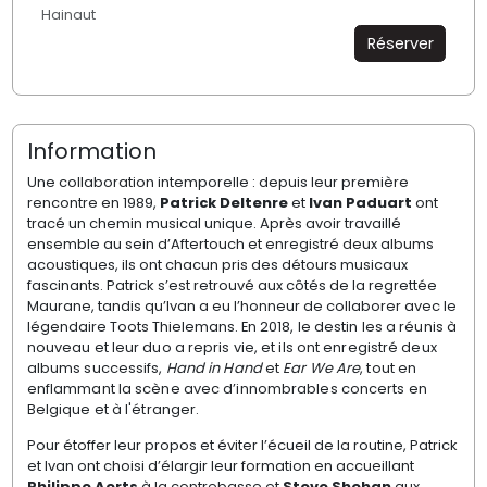
Hainaut
Réserver
Information
Une collaboration intemporelle : depuis leur première
rencontre en 1989,
Patrick Deltenre
et
Ivan Paduart
ont
tracé un chemin musical unique. Après avoir travaillé
ensemble au sein d’Aftertouch et enregistré deux albums
acoustiques, ils ont chacun pris des détours musicaux
fascinants. Patrick s’est retrouvé aux côtés de la regrettée
Maurane, tandis qu’Ivan a eu l’honneur de collaborer avec le
légendaire Toots Thielemans.
En 2018, le destin les a réunis à
nouveau et leur duo a repris vie, et ils ont enregistré deux
albums successifs,
Hand in Hand
et
Ear We Are
, tout en
enflammant la scène avec d’innombrables concerts en
Belgique et à l'étranger.
Pour étoffer leur propos et éviter l’écueil de la routine, Patrick
et Ivan ont choisi d’élargir leur formation en accueillant
Philippe Aerts
à la contrebasse et
Steve Shehan
aux