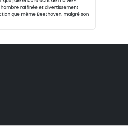
r que j'aie encore écrit de ma vie ».
chambre raffinée et divertissement
rfection que même Beethoven, malgré son