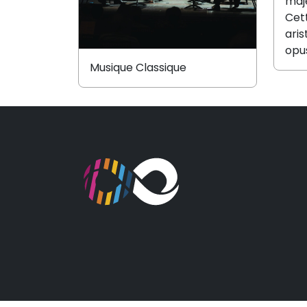
maje
Cet
ari
opu
Musique Classique