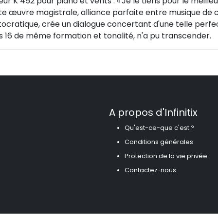
ur K 452 pour piano et vents : « Je le tiens pour le meilleu
te œuvre magistrale, alliance parfaite entre musique de 
stocratique, crée un dialogue concertant d'une telle pe
s 16 de même formation et tonalité, n'a pu transcender.
A propos d'Infinitix
Qu'est-ce-que c'est ?
Conditions générales
Protection de la vie privée
Contactez-nous