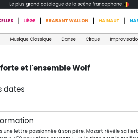
Le plus grand catalogue de la scène francophone
ELLES
LIÈGE
BRABANT WALLON
HAINAUT
NA
t
Musique Classique
Danse
Cirque
Improvisati
forte et l'ensemble Wolf
s dates
formation
 une lettre passionnée à son père, Mozart révèle sa fier