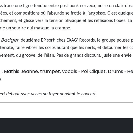
ks
trace une ligne tendue entre post-punk nerveux, noise en clair-obsc
ées, et compositions où l’absurde se frotte à l’angoisse. C’est quelque
hement, et glisse vers la tension physique et les réflexions floues. La
e un sourire qui masque la crampe.
Badger
c
, deuxième EP sorti chez EXAG’ Records, le groupe pousse 
tensité, faire vibrer les corps autant que les nerfs, et détourner les 
ement, du groove, de l’élan. Pas de grands discours, juste une envie :
Mathis Jeanne, trumpet, vocals
Pol Cliquet, Drums
He
 :
-
-
s
ert debout avec accès au foyer pendant le concert