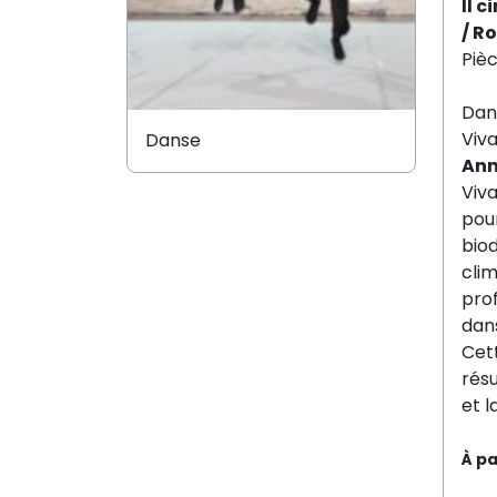
Il 
/ R
Piè
Dans
Viva
Danse
Ann
Viva
pour
biod
clim
prof
dans
Cet
résu
et 
À pa