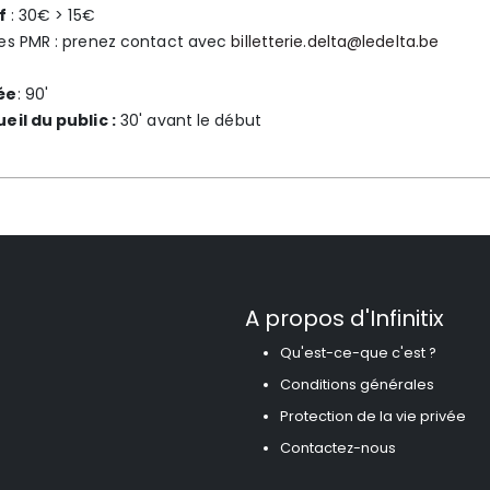
if
: 30€ > 15€
es PMR : prenez contact avec
billetterie.delta@ledelta.be
ée
: 90'
eil du public :
30' avant le début
A propos d'Infinitix
Qu'est-ce-que c'est ?
Conditions générales
Protection de la vie privée
Contactez-nous