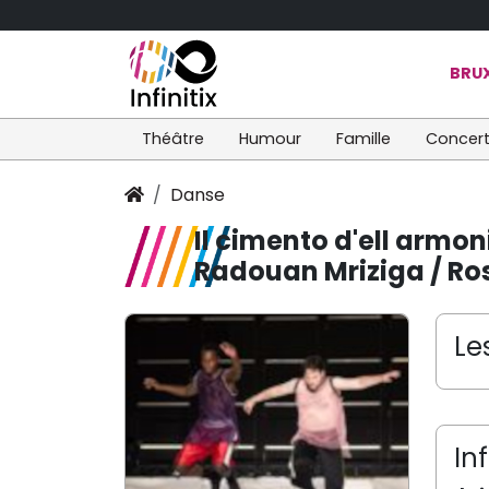
BRUX
Théâtre
Humour
Famille
Concer
Danse
Il cimento d'ell armo
Radouan Mriziga / Ro
Le
In