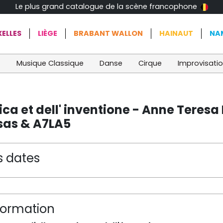
Le plus grand catalogue de la scène francophone
ELLES
LIÈGE
BRABANT WALLON
HAINAUT
NA
t
Musique Classique
Danse
Cirque
Improvisati
nica et dell' inventione - Anne Tere
sas & A7LA5
s dates
formation