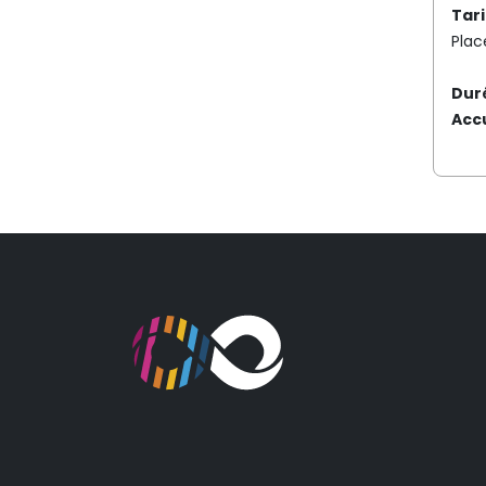
Tar
Plac
Dur
Accu