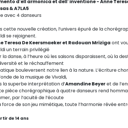
cimento d'ell armonica et dell' inventione - Anne Te
osas & A7LA5
ce avec 4 danseurs
 cette nouvelle création, l’univers épuré de la chorégrap
ldi se rejoignent.
e Teresa De Keersmaeker et Radouan Mriziga
ont vou
ldi un terrain privilégié
 la danse, à l’heure où les saisons disparaissent, où la des
iversité et le réchauffement
atique bouleversent notre lien à la nature. L’écriture cho
onde de la musique de Vivaldi,
 la superbe interprétation d’
Amandine Beyer
et de l’e
te pièce chorégraphique à quatre danseurs rend hommage 
mer, par l’acuité de l’écoute
la force de son jeu mimétique, toute l’harmonie rêvée en
rtir de 14 ans