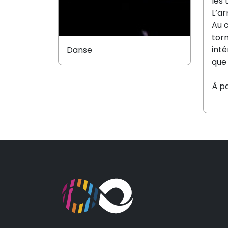
les 
L’ar
Au c
tor
inté
Danse
que 
À pa