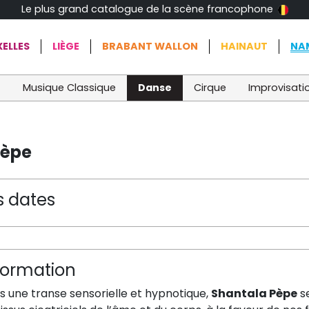
Le plus grand catalogue de la scène francophone
ELLES
LIÈGE
BRABANT WALLON
HAINAUT
NA
t
Musique Classique
Danse
Cirque
Improvisati
Pèpe
s dates
formation
s une transe sensorielle et hypnotique,
Shantala Pèpe
se