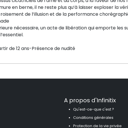
tissus cicatriciels de l’âme et du corps, à la faveur de nos
mure en berne, il ne reste plus qu’à laisser exploser la vér
roisement de l’illusion et de la performance chorégraphi
nade
rieure nécessaire, un acte de libération qui emporte les s
l’essentiel.
rtir de 12 ans-Présence de nudité
A propos d'Infinitix
Qu'est-ce-que c'est ?
Conditions générales
Protection de la vie privée