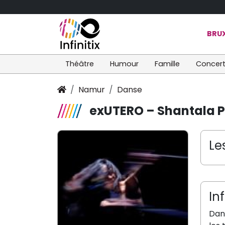
BRUX
Théâtre
Humour
Famille
Concer
Namur
Danse
exUTERO – Shantala 
Le
In
Dan