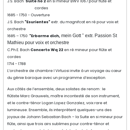
J.S. Bach
Suite no 2
en si mineur BWV 1067 pour flûte et
cordes
1685 - 1750 - Ouverture
J.S. Bach
"Esurientes"
extr. du magnifcat en ré pour voix et
orchestre
1685 – 1750
"Erbarme dich,
mein Gott " extr. Passion St
Mathieu pour voix et orchestre
C.Ph.E. Bach
Concerto Wq 22
en ré mineur pour flûte et
cordes
1714 - 1788
L’orchestre de chambre
I Virtuosi
invite à un voyage au cœur
du génie baroque avec un programme d’exception.
Aux côtés de l’ensemble, deux solistes de renom : le
flûtiste
Marc Grauwels
, maître incontesté de son instrument,
et le contre-ténor
Logan Lopez Gonzalez
, voix rare et
lumineuse. Ensemble, ils interprètent quelques-uns des
joyaux de Johann Sebastian Bach – la
Suite en si mineur pour
flûte
, ainsi que trois
airs sublimes pour contre-ténor et