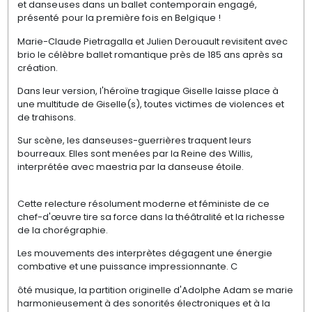
et danseuses dans un ballet contemporain engagé,
présenté pour la première fois en Belgique !
Marie-Claude Pietragalla et Julien Derouault revisitent avec
brio le célèbre ballet romantique près de 185 ans après sa
création.
Dans leur version, l'héroïne tragique Giselle laisse place à
une multitude de Giselle(s), toutes victimes de violences et
de trahisons.
Sur scène, les danseuses-guerrières traquent leurs
bourreaux. Elles sont menées par la Reine des Willis,
interprétée avec maestria par la danseuse étoile.
Cette relecture résolument moderne et féministe de ce
chef-d'œuvre tire sa force dans la théâtralité et la richesse
de la chorégraphie.
Les mouvements des interprètes dégagent une énergie
combative et une puissance impressionnante. C
ôté musique, la partition originelle d'Adolphe Adam se marie
harmonieusement à des sonorités électroniques et à la