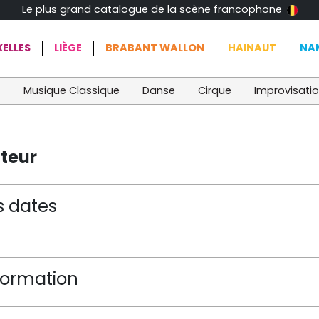
Le plus grand catalogue de la scène francophone
ELLES
LIÈGE
BRABANT WALLON
HAINAUT
NA
t
Musique Classique
Danse
Cirque
Improvisati
teur
s dates
formation