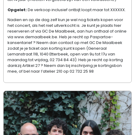
Opgelet:
De verkoop inclusief ontbijt loopt maar tot XXXXXX.
Nadien en op de dag zelf kun je wel nog tickets kopen voor
het concert, als het niet uitverkocht is. Je kunt je plaats hier
reserveren of via GC De Maalbeek, aan hun onthaal of online
via www.demaalbeek.be. Heb je recht op Paspartoe-
kansentarief ? Neem dan contact op met GC De Maalbeek
zodat je je ticket aan korting kunt kopen (Generaal
Lemanstraat 118, 1040 Etterbeek, open van 9u tot 17u van
maandag tot vrijdag, 02 734 84 43). Heb je recht op korting
dankzij Artikel 27 ? Neem dan bij inschrijving je kortingsbon
mee, of bel naar l’atelier 210 op 02 732 25 98