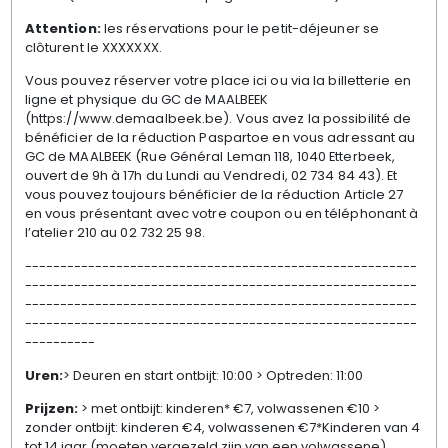
Attention:
les réservations pour le petit-déjeuner se
clôturent le XXXXXXX.
Vous pouvez réserver votre place ici ou via la billetterie en
ligne et physique du GC de MAALBEEK
(https://www.demaalbeek.be). Vous avez la possibilité de
bénéficier de la réduction Paspartoe en vous adressant au
GC de MAALBEEK (Rue Général Leman 118, 1040 Etterbeek,
ouvert de 9h à 17h du Lundi au Vendredi, 02 734 84 43). Et
vous pouvez toujours bénéficier de la réduction Article 27
en vous présentant avec votre coupon ou en téléphonant à
l’atelier 210 au 02 732 25 98.
--------------------------------------------------------
--------------------------------------------------------
--------------------------------------------------------
--------------------------------------------------------
----------
Uren:
> Deuren en start ontbijt: 10:00 > Optreden: 11:00
Prijzen:
> met ontbijt: kinderen* €7, volwassenen €10 >
zonder ontbijt: kinderen €4, volwassenen €7*Kinderen van 4
tot 14 jaar (moeten vergezeld zijn van een volwassene)