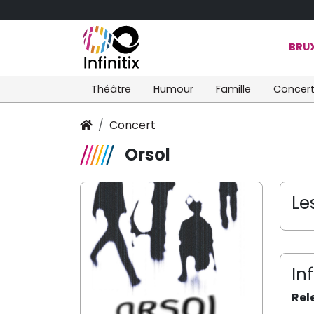
BRUX
Théâtre
Humour
Famille
Concer
Concert
Orsol
Le
In
Rel