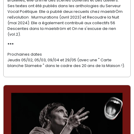
Bruxelles, elle anime des scènes ouvertes et des ateliers.
Ses textes ont été publiés dans les anthologies du Serveur
Vocal Poétique. Elle a publié deux recueils chez maelstrÖm
reEvolution
: Murmurations (avril 2023) et Recoudre la Nuit
(mai 2024). Elle a
é
galement contribu
é
aux collectifs 56
Descentes dans la maelström et On ne s'excuse de rien
(vol.2).
***
Prochaines dates
Jeudis 05/02, 05/03, 09/04 et 29/05 (avec une "
Carte
blanche Slameke
" dans le cadre des 20 ans de la Maison
!).