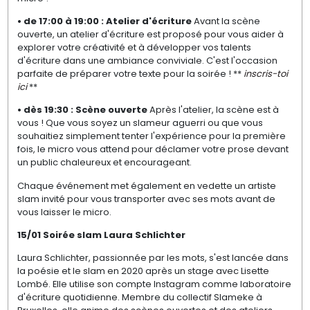
• de 17:00 à 19:00
: Atelier d'
é
criture
Avant la scène
ouverte, un atelier d'écriture est proposé pour vous aider à
explorer votre créativité et à développer vos talents
d'écriture dans une ambiance conviviale. C'est l'occasion
parfaite de préparer votre texte pour la soirée
! **
inscris-toi
ici
**
• dès 19:30
: Sc
è
ne ouverte
Après l'atelier, la scène est à
vous
! Que vous soyez un slameur aguerri ou que vous
souhaitiez simplement tenter l'exp
é
rience pour la premi
è
re
fois, le micro vous attend pour d
é
clamer votre prose devant
un public chaleureux et encourageant.
Chaque événement met également en vedette un artiste
slam invité pour vous transporter avec ses mots avant de
vous laisser le micro.
15/01 Soirée slam Laura Schlichter
Laura Schlichter, passionnée par les mots, s'est lancée dans
la poésie et le slam en 2020 après un stage avec Lisette
Lombé. Elle utilise son compte Instagram comme laboratoire
d'écriture quotidienne. Membre du collectif Slameke à