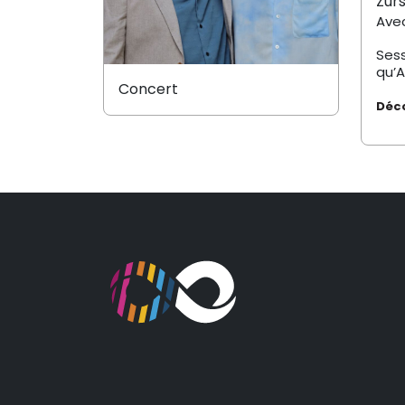
Zur
Ave
Sess
qu’A
Concert
Déco