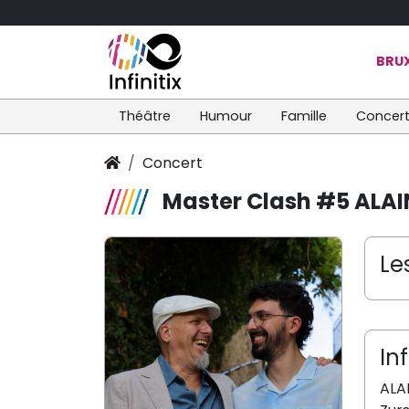
BRUX
Théâtre
Humour
Famille
Concer
Concert
Master Clash #5 ALAI
Le
In
ALAI