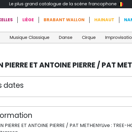
Le plus grand catalogue de la scène francophone
ELLES
LIÈGE
BRABANT WALLON
HAINAUT
NA
t
Musique Classique
Danse
Cirque
Improvisati
N PIERRE ET ANTOINE PIERRE / PAT ME
s dates
formation
N PIERRE ET ANTOINE PIERRE / PAT METHENYLive : TREE-HO !