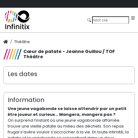
Théâtre
Cœur de patate - Jeanne Guillou / TOF
Théâtre
Les dates
Information
Une jeune vagabonde
se laisse attendrir par
un petit
être joueur
et curieux… Mangera,
mangera pas ?
On surprend l’instant où une jeune vagabonde affamée
trouve une vieille patate au milieu des déchets. Son repas
frugal s’avère vouloir s’accrocher à la vie. En toute intimité, la
patate et la vagabonde se rencontrent dans un doux