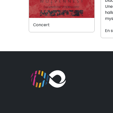
bla
Une 
hall
mys
Concert
En 