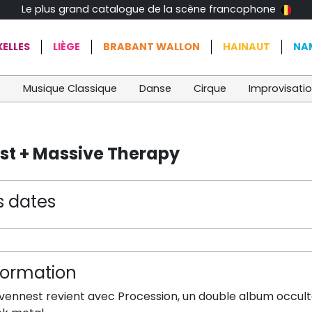
Le plus grand catalogue de la scène francophone
ELLES
LIÈGE
BRABANT WALLON
HAINAUT
NA
t
Musique Classique
Danse
Cirque
Improvisati
est + Massive Therapy
s dates
formation
vennest revient avec Procession, un double album occu