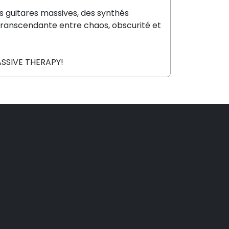
s guitares massives, des synthés
e transcendante entre chaos, obscurité et
MASSIVE THERAPY!