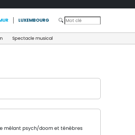
MUR
LUXEMBOURG
on
Spectacle musical
lte mêlant psych/doom et ténèbres