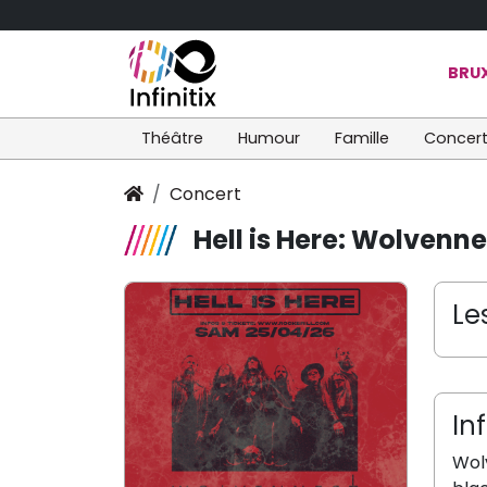
BRUX
Théâtre
Humour
Famille
Concer
Concert
Hell is Here: Wolvenn
Le
In
Wol