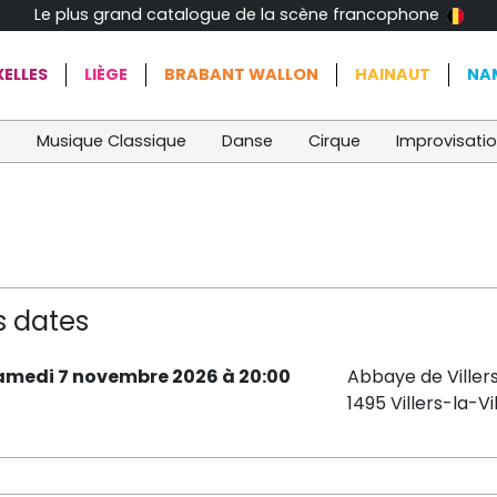
Le plus grand catalogue de la scène francophone
ELLES
LIÈGE
BRABANT WALLON
HAINAUT
NA
t
Musique Classique
Danse
Cirque
Improvisati
s dates
amedi 7 novembre 2026 à 20:00
Abbaye de Viller
1495 Villers-la-Vi