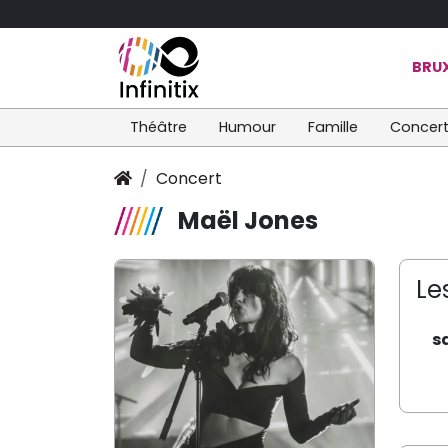
BRUX
Théâtre
Humour
Famille
Concer
Concert
Maël Jones
Le
s