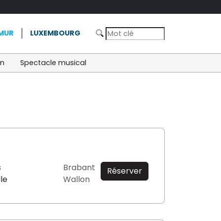
MUR
LUXEMBOURG
on
Spectacle musical
s
Brabant
Réserver
lle
Wallon