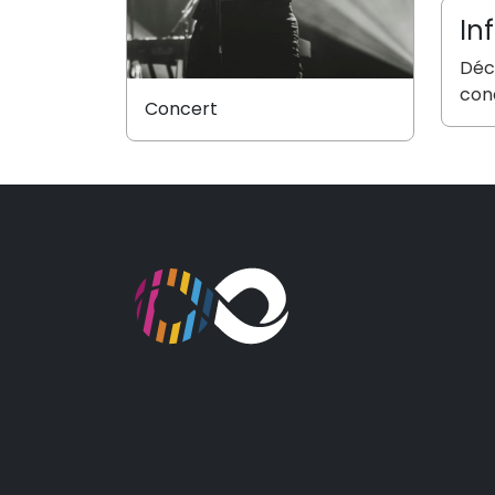
In
Déco
con
Concert