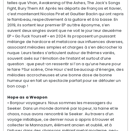
telles que Vhan, Awakening of the Ashes, The Jack’s Songs
Fight, Bury Them All.
Après les départs de François et Xavier,
c’est maintenant Nicolas Piret et Gaultier Baclin qui ont repris
le flambeau, respectivement à la guitare et à la basse.
En
2019, ils sortent leur premier EP au titre éponyme, s’en
suivent deux singles avant que ne voit le jour leur deuxième
EP « Go Fuck Yourself » en 2024.
Ils proposent un puissant
mélange de hardcore et metalcore aux influences diverses,
associant mélodies simples et charges à s’en décrocher la
nuque. Leurs textes s’articulent autour de thèmes variés,
souvent axés sur l’émotion de l’instant et surtout d’une
question : que peut-on ressentir si l’on a qu’une heure pour
le faire ?
Sur scène, One Hour c’est beaucoup d’énergie, des
mélodies accrocheuses et une bonne dose de bonne
humeur qui en fait un spectacle parfait pour se défouler un
bon coup !
Hope as a Weapon
« Bonjour voyageurs. Nous sommes les messagers du
Seeker. Dans un monde dominé par la peur, la haine et le
chaos, nous avons rencontré le Seeker. Au travers d’un
voyage initiatique, ce dernier nous a appris à trouver et
collecter le Mannazium, élément ancien et oublié, et à
l’infuser dans des chansons mêlant metal moderne, neo-