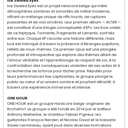
Ice Sealed Eyes
Ice Sealed Eyes est un projet newcore belge qui mêle
atmosphères sombres et sonorités de métal moderne,
offrant un mélange unique de riffs lourds, de ruptures
puissantes et de voix sincères. Leur premier album — ALTAR —
est constitué d'une trilogie conceptuelle d’EPs. Les trois volets
de ce triptyque, Torments, Fragments et Laments, sont liés
entre eux. Chaque EP raconte une histoire différente, mais
tout est imbriqué à travers la présence d’étranges papillons,
reflets de nous-mêmes. Ce premier opus est une plongée
profonde et introspective qui explore des thèmes allant de
l’amour véritable et l’apprentissage du respect de soi, à la
confrontation des conséquences violentes de ses actes et à
la recherche de la force pour lâcher prise. Réputés pour
leurs performances live captivantes, le groupe plonge le
public au cœur d’un univers sombre et pourtant attractif, à
travers une expérience immersive et intense.
ONE HOUR
ONE HOUR est un groupe Hardcore belge originaire de
Rochefort. Le groupe a été fondé en 2014 par le batteur
Anthony Malherbe, le chanteur Fabian Pigneur, les
guitaristes François Nerden et Nicolas David et le bassiste
Xavier Lerminieau, ayant joué dans diverses formations