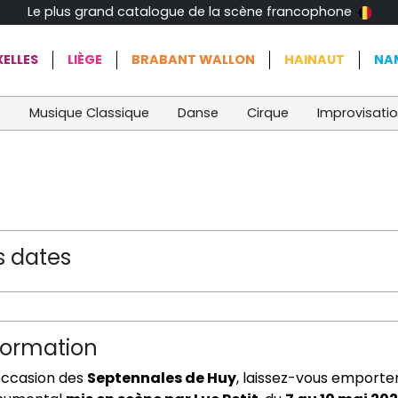
Le plus grand catalogue de la scène francophone
ELLES
LIÈGE
BRABANT WALLON
HAINAUT
NA
t
Musique Classique
Danse
Cirque
Improvisati
s dates
formation
’occasion des
Septennales de Huy
, laissez-vous emporte