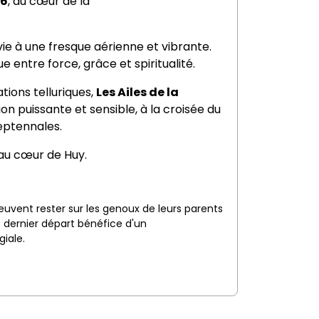
26
, au cœur de la
ie à une fresque aérienne et vibrante.
e entre force, grâce et spiritualité.
tions telluriques,
Les Ailes de la
on puissante et sensible, à la croisée du
eptennales.
au cœur de Huy.
euvent rester sur les genoux de leurs parents
 dernier départ bénéfice d'un
giale.