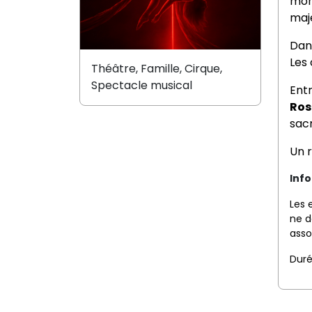
mon
maj
Dans
Les 
Théâtre, Famille, Cirque,
Spectacle musical
Entr
Ros
sac
Un 
Info
Les 
ne d
asso
Duré