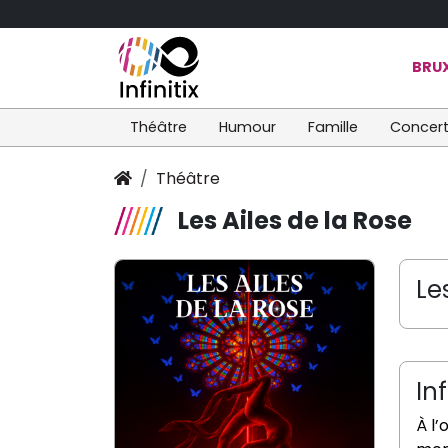
BRUX
Théâtre
Humour
Famille
Concer
Théâtre
Les Ailes de la Rose
Le
In
À l