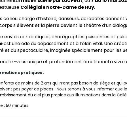
umental
mis en scène par
Luc Petit
, du
7 au 10 mai 20
estueuse
Collégiale Notre-Dame de Huy
.
 ce lieu chargé d’histoire, danseurs, acrobates donnent v
corps s’élèvent et la pierre devient le théâtre d’un dialogu
e envols acrobatiques, chorégraphies puissantes et pulsa
e
est une ode au dépassement et à l’élan vital. Une créati
ré et du spectaculaire, imaginée spécialement pour les S
rendez-vous unique et profondément émotionnel à vivre 
rmations pratiques :
enfants de moins de 2 ans qui n’ont pas besoin de siège et qui p
oivent pas payer de places ! Nous tenons à vous informer que le
mbrissement du ciel plus propice aux illuminations dans la Collé
e : 50 minutes