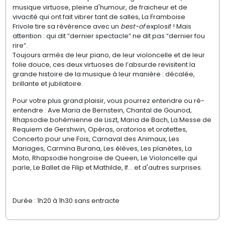
musique virtuose, pleine d'humour, de fraicheur et de
vivacité qui ont fait vibrer tant de salles, La Framboise
Frivole tire sa révérence avec un
best-of
explosif ! Mais
attention : qui dit “dernier spectacle” ne dit pas “dernier fou
rire”.
Toujours armés de leur piano, de leur violoncelle et de leur
folie douce, ces deux virtuoses de l’absurde revisitent la
grande histoire de la musique à leur manière : décalée,
brillante et jubilatoire.
Pour votre plus grand plaisir, vous pourrez entendre ou ré-
entendre : Ave Maria de Bernstein, Chantal de Gounod,
Rhapsodie bohémienne de Liszt, Maria de Bach, La Messe de
Requiem de Gershwin, Opéras, oratorios et oratettes,
Concerto pour une Fois, Carnaval des Animaux, Les
Mariages, Carmina Burana, Les élèves, Les planètes, La
Moto, Rhapsodie hongroise de Queen, Le Violoncelle qui
parle, Le Ballet de Filip et Mathilde, If... et d'autres surprises.
Durée : 1h20 à 1h30 sans entracte