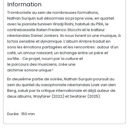
Information
Tromboniste
au sein
de nombreuses formations
,
Nathan
S
urquin
suit désormais sa propre voie
,
en quartet
avec le pianiste tunisien
Wadji
Riahi
, habitué du PBA
, le
contrebassiste italien
Frederico
Stocchi
et le batteur
néerlandais Daniel
Jonkers
.
Il
s
nous livre
nt
ici
une musique, à
la fois sensible et dynamique.
L’album
Ambre
traduit en
sons
les émotions
partagées
et
les rencontres
:
autour d’un
café, un amour naissant,
un échange entre un père et
sa
fille…
Ce projet
,
nourri
par
l
a culture et
le
parcours
des
musiciens,
cré
e
une
alchimie
sonore
unique !
E
n deuxième partie de soirée
,
Nathan
Surquin
poursuit
au
sein du quintet du saxophoniste néerlandais
Loek
van den
Berg
,
salué
par la critique
international
e
et
déjà auteur de
deux albums,
Wayfarer
(
2022) et
Seafarer
(2025).
Durée : 150 min