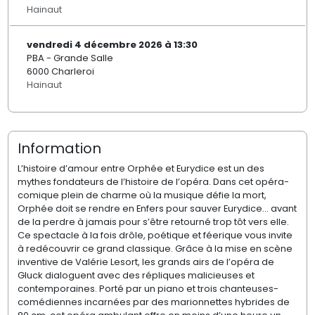
Hainaut
vendredi 4 décembre 2026 à 13:30
PBA - Grande Salle
6000 Charleroi
Hainaut
Information
L’histoire d’amour entre Orphée et Eurydice est un des
mythes fondateurs de l’histoire de l’opéra.
Dans cet opéra-
comique plein de charme
où la musique
défie
la mort
,
Orphée doit se rendre
en
Enfers
pour sauver Eurydice
…
avant
de la perdre
à jamais
pour s’être retourné trop tôt
vers elle.
Ce
spectacle à la fois drôle, poétique et féerique vous invite
à redécouvrir ce grand classique.
Grâce à
la mise en scène
inventive de Valérie Lesort, les grands airs
de l
’
opéra
de
Gluck
dialoguent avec des répliques malicieuses et
contemporaines
. Porté par un piano et trois chanteuses
-
comédiennes
incarnées
par des
marionnettes hybrides de