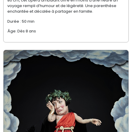
80 cm, ce
t
opéra ambulant
offre en moins d’une heure
un
voyage
rempli d’
humour et
de
légèreté. Une parenthèse
enchantée
et décalée
à partager
en famille.
Durée : 50 min
Âge: Dès 8 ans