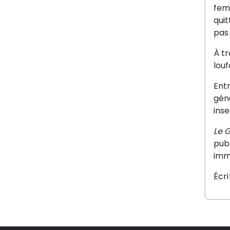
femm
quit
pas 
À t
louf
Entr
géné
inse
Le G
publ
imm
Écr