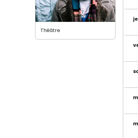
j
Théâtre
v
s
m
m