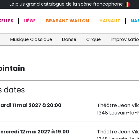
Le plus grand catalogue de la scène francophone
ELLES
LIÈGE
BRABANT WALLON
HAINAUT
NA
t
Musique Classique
Danse
Cirque
Improvisati
ointain
s dates
ardi 11 mai 2027 à 20:00
Théâtre Jean Vil
1348 Louvain-la
ercredi 12 mai 2027 à 19:00
Théâtre Jean Vil