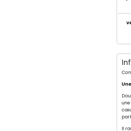
v
In
Cons
Une
Dou
une 
cœur
part
Il r