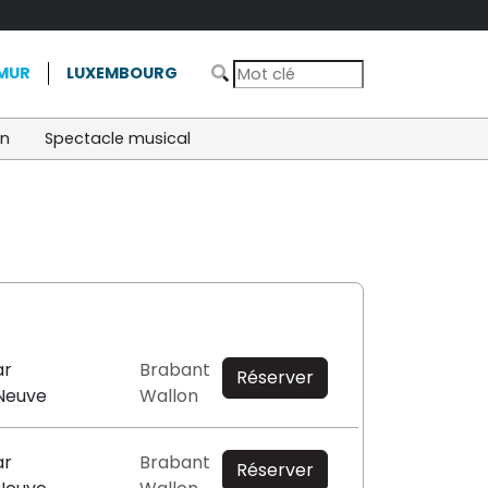
MUR
LUXEMBOURG
on
Spectacle musical
ar
Brabant
Réserver
-Neuve
Wallon
ar
Brabant
Réserver