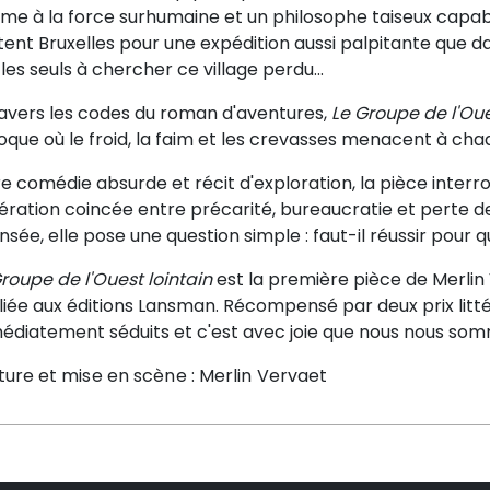
e à la force surhumaine et un philosophe taiseux capable
tent Bruxelles pour une expédition aussi palpitante que d
les seuls à chercher ce village perdu...
ravers les codes du roman d'aventures,
Le Groupe de l'Oue
oque où le froid, la faim et les crevasses menacent à cha
e comédie absurde et récit d'exploration, la pièce interr
ration coincée entre précarité, bureaucratie et perte de
nsée, elle pose une question simple : faut-il réussir pour 
roupe de l'Ouest lointain
est la première pièce de Merlin 
iée aux éditions Lansman. Récompensé par deux prix littér
édiatement séduits et c'est avec joie que nous nous som
iture et mise en scène : Merlin Vervaet