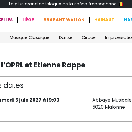
Le plus grand catalogue de la scène francophone
ELLES
LIÈGE
BRABANT WALLON
HAINAUT
NA
t
Musique Classique
Danse
Cirque
Improvisati
 l’OPRL et Etienne Rappe
s dates
amedi 5 juin 2027 à 19:00
Abbaye Musicale
5020 Malonne