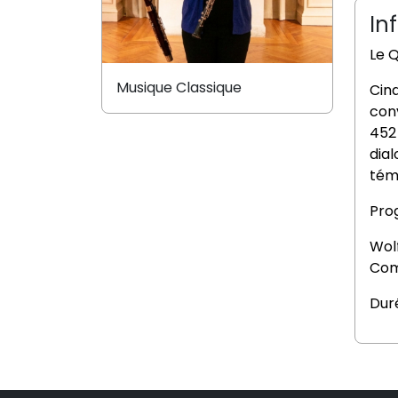
In
Le Q
Musique Classique
Cinq
conv
452
dia
témo
Pro
Wol
Com
Duré