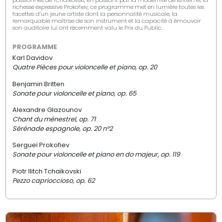
passionnés de Tchaïkovski, en passant par la modernité de Britten et la
richesse expressive Prokofiev, ce programme met en lumière toutes les
facettes d’un jeune artiste dont la personnalité musicale, la
remarquable maîtrise de son instrument et la capacité à émouvoir
son auditoire lui ont récemment valu le Prix du Public.
PROGRAMME
Karl Davidov
Quatre Pièces pour violoncelle et piano, op. 20
Benjamin Britten
Sonate pour violoncelle et piano, op. 65
Alexandre Glazounov
Chant du ménestrel, op. 71
Sérénade espagnole, op. 20 n°2
Sergueï Prokofiev
Sonate pour violoncelle et piano en do majeur, op. 119
Piotr Ilitch Tchaïkovski
Pezzo caprioccioso, op. 62