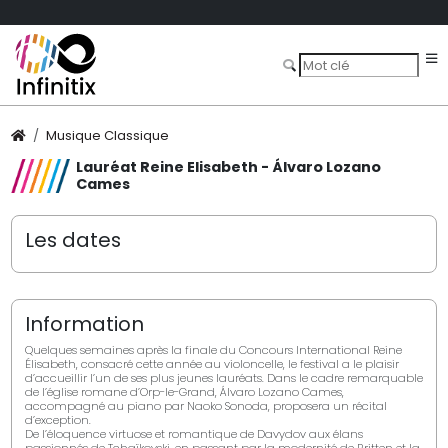
Musique Classique
Lauréat Reine Elisabeth - Álvaro Lozano
Cames
Les dates
Information
Quelques semaines après la finale du Concours International Reine
Élisabeth, consacré cette année au violoncelle, le festival a le plaisir
d’accueillir l’un de ses plus jeunes lauréats. Dans le cadre remarquable
de l’église romane d’Orp-le-Grand, Álvaro Lozano Cames,
accompagné au piano par Naoko Sonoda, proposera un récital
d’exception.
De l’éloquence virtuose et romantique de Davydov aux élans