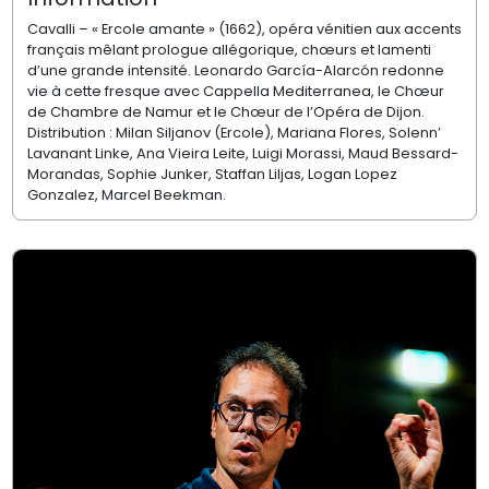
Cavalli – « Ercole amante » (1662), opéra vénitien aux accents
français mêlant prologue allégorique, chœurs et lamenti
d’une grande intensité. Leonardo García-Alarcón redonne
vie à cette fresque avec Cappella Mediterranea, le Chœur
de Chambre de Namur et le Chœur de l’Opéra de Dijon.
Distribution : Milan Siljanov (Ercole), Mariana Flores, Solenn’
Lavanant Linke, Ana Vieira Leite, Luigi Morassi, Maud Bessard-
Morandas, Sophie Junker, Staffan Liljas, Logan Lopez
Gonzalez, Marcel Beekman.