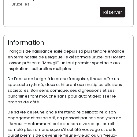
Bruxelles
Réserver
Information
Français de naissance exilé depuis sa plus tendre enfance
en terre hostile de Belgique, le désormais Bruxellois Florent
Losson présente “Mowgli”, un tout premier spectacle aux
inspirations culturelles multiples.
De l’absurde belge à la prose française, il nous offre un
spectacle rythmé, doux et hilarant aux multiples allusions
sociétales. Son sens comique, ses digressions et ses
punchlines font mouche sans pour autant délaisser le
propos de côté.
De sa vie de jeune oncle trentenaire célibataire à son
engagement associatif, en passant par ses analyses de
l’Amour – notamment celle sur son divorce qui aurait
semblé plus romanesque s’il eut été veuvage et qui lui
aurait permis de devenir le “jeune-vieux” ou un “vieux-