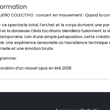
formation
UEÑO COLECTIVO : concert en mouvement : Quand la cor
 ce spectacle total, l’archet et le corps écrivent une pa
l
et la danseuse
Olivia Escribano Mendieta
fusionnent la v
temporaine. Loin d’une simple juxtaposition, cette créa
ble. Une expérience sensorielle où l’excellence technique 
rnelle et une émotion brute.
gramme :
boration d’un nouvel opus en été 2026