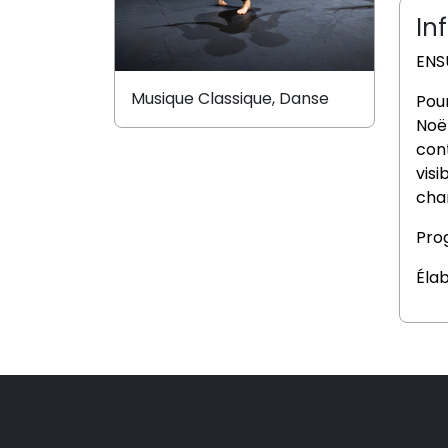
In
ENS
Musique Classique, Danse
Pour
Noë
con
visi
cha
Pro
Éla