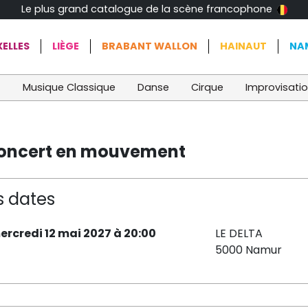
Le plus grand catalogue de la scène francophone
ELLES
LIÈGE
BRABANT WALLON
HAINAUT
NA
t
Musique Classique
Danse
Cirque
Improvisati
Concert en mouvement
s dates
ercredi 12 mai 2027 à 20:00
LE DELTA
5000 Namur