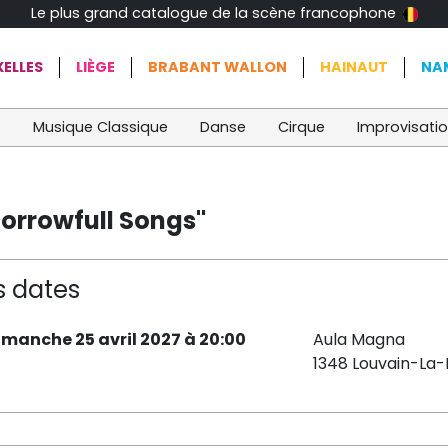
Le plus grand catalogue de la scène francophone
ELLES
LIÈGE
BRABANT WALLON
HAINAUT
NA
t
Musique Classique
Danse
Cirque
Improvisati
orrowfull Songs"
s dates
imanche 25 avril 2027 à 20:00
Aula Magna
1348 Louvain-La