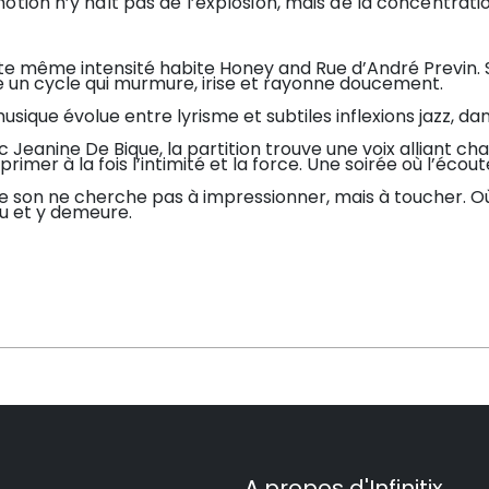
otion n’y naît pas de l’explosion, mais de la concentratio
te même intensité habite Honey and Rue d’André Previn. S
e un cycle qui murmure, irise et rayonne doucement.
usique évolue entre lyrisme et subtiles inflexions jazz, da
 Jeanine De Bique, la partition trouve une voix alliant ch
primer à la fois l’intimité et la force. Une soirée où l’éco
e son ne cherche pas à impressionner, mais à toucher. Où
u et y demeure.
A propos d'Infinitix