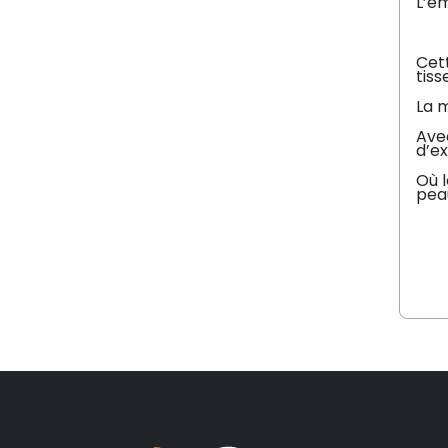
L’ém
Cet
tiss
La m
Avec
d’ex
Où l
pea