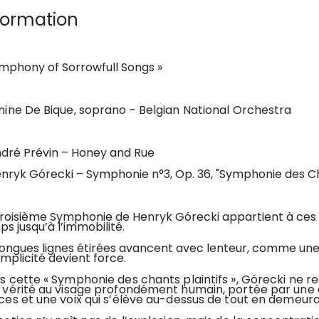
formation
ymphony of Sorrowfull Songs »
nine De Bique, soprano - Belgian National Orchestra
ndré Prévin – Honey and Rue
nryk Górecki – Symphonie n°3, Op. 36, "Symphonie des Cha
Troisième Symphonie de Henryk Górecki appartient à ces œ
s jusqu’à l’immobilité.
ongues lignes étirées avancent avec lenteur, comme une r
implicité devient force.
 cette « Symphonie des chants plaintifs », Górecki ne re
 vérité au visage profondément humain, portée par une o
ces et une voix qui s’élève au-dessus de tout en demeura