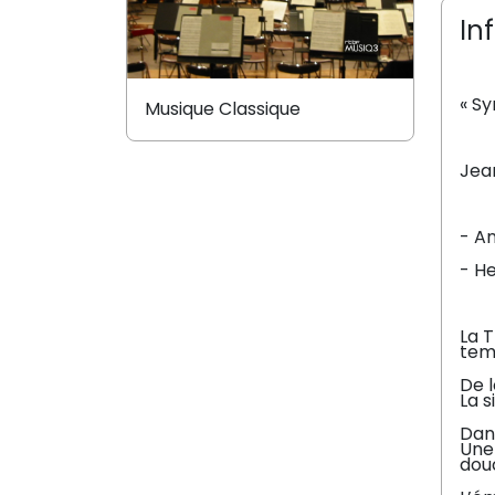
In
« S
Musique Classique
Jea
- A
- He
La 
temp
De l
La s
Dans
Une
dou