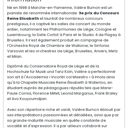
Né en 1998 à Marche-en-Famenne, Valère Burnon est un
pianiste de renommée internationale.
3e prix du Concours
Reine Elisabeth
et l
auréat de nombreux concours
prestigieux, il a captivé les salles de concert du monde
entier, notamment les Philharmonies de Liège, Cologne et
Luxembourg, la Salle Cortot à Paris et le Studio 4 de Flagey à
Bruxelles. Il s’est également produit en compagnie de
l’Orchestre Royal de Chambre de Wallonie, le Sinfonia
Varsovia et les orchestres de Liège, Bruxelles, Anvers, Metz
et Milan.
Diplômé du Conservatoire Royal de Liège et de la
Hochschule für Musik und Tanz Köln, Valère a perfectionné
son art à l'Accademia « Incontri col Maestro » à Imola ainsi
qu'à la Chapelle Musicale Reine Élisabeth à Waterloo, en
étudiant auprès de pédagogues réputés tels que Marie-
Paule Cornia, Florence Millet, Leonid Margarius, Frank Braley
et Avo Kouyoumdjian.
Avec son répertoire riche et varié, Valère Burnon éblouit par
ses interprétations passionnées et détaillées, ainsi que par
sa grande maturité musicale en quête constante de
vocalité et d'expression. Il a par ailleurs collaboré sur