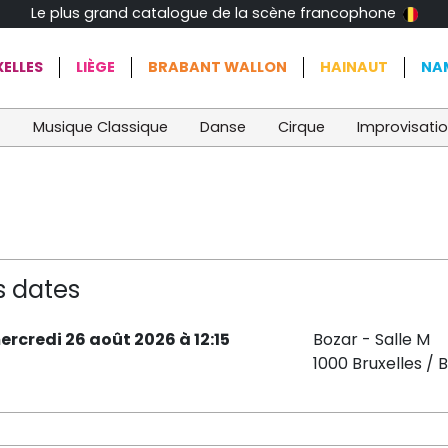
Le plus grand catalogue de la scène francophone
ELLES
LIÈGE
BRABANT WALLON
HAINAUT
NA
t
Musique Classique
Danse
Cirque
Improvisati
s dates
ercredi 26 août 2026 à 12:15
Bozar - Salle M
1000 Bruxelles / 