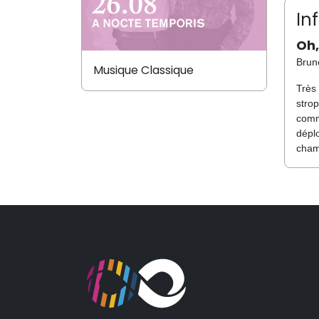
In
Oh,
Brune
Musique Classique
Très
stro
comm
déplo
cham