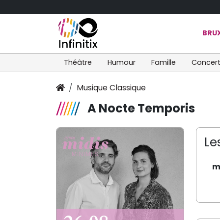
BRUX
Théâtre
Humour
Famille
Concer
Musique Classique
A Nocte Temporis
Le
m