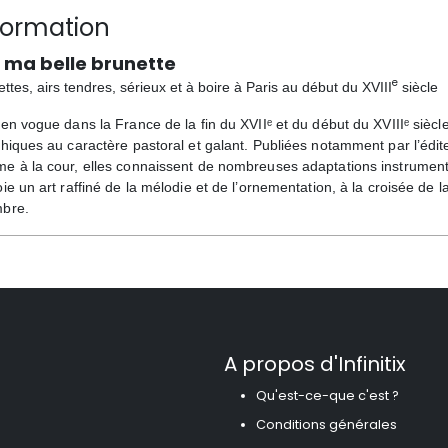
formation
 ma belle brunette
e
ttes, airs tendres, sérieux et à boire à Paris au début du XVIII
siècle
 en vogue dans la France de la fin du XVIIᵉ et du début du XVIIIᵉ sièc
phiques au caractère pastoral et galant. Publiées notamment par l’édit
e à la cour, elles connaissent de nombreuses adaptations instrumental
ie un art raffiné de la mélodie et de l’ornementation, à la croisée de 
bre.
A propos d'Infinitix
Qu'est-ce-que c'est ?
Conditions générales