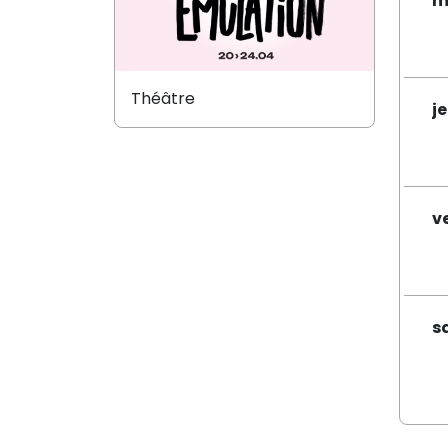
m
Théâtre
je
v
s