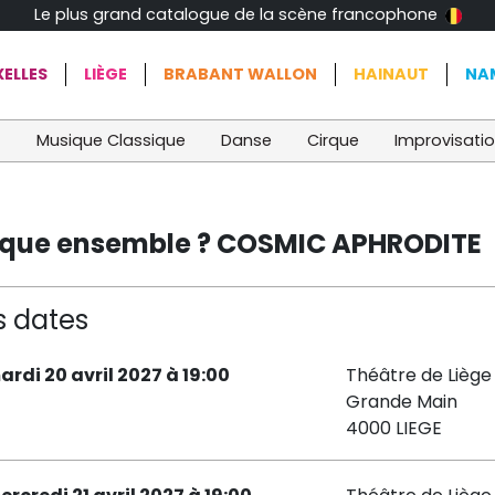
Le plus grand catalogue de la scène francophone
ELLES
LIÈGE
BRABANT WALLON
HAINAUT
NA
t
Musique Classique
Danse
Cirque
Improvisati
rique ensemble ? COSMIC APHRODITE
s dates
ardi 20 avril 2027 à 19:00
Théâtre de Liège 
Grande Main
4000 LIEGE