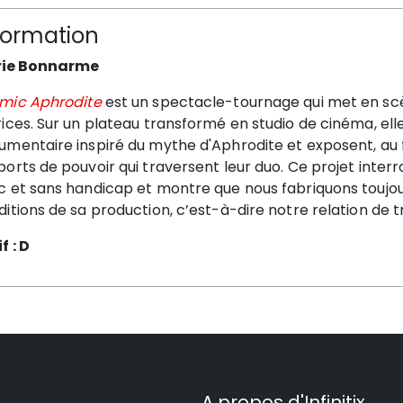
formation
ie Bonnarme
mic Aphrodite
est un spectacle-tournage qui met en scè
ices. Sur un plateau transformé en studio de cinéma, ell
mentaire inspiré du mythe d'Aphrodite et exposent, au fi
orts de pouvoir qui traversent leur duo. Ce projet inter
 et sans handicap et montre que nous fabriquons toujours
itions de sa production, c’est-à-dire notre relation de tr
f : D
A propos d'Infinitix