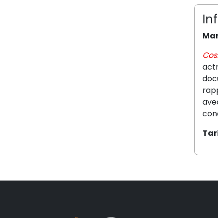
In
Mar
Cos
actr
docu
rapp
avec
cond
Tari