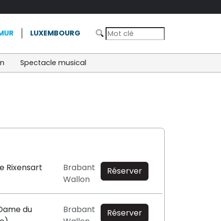
MUR
LUXEMBOURG
on
Spectacle musical
e Rixensart
Brabant
Réserver
Wallon
-Dame du
Brabant
Réserver