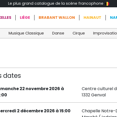
Le plus grand catalogue de la scène francophone
ELLES
LIÈGE
BRABANT WALLON
HAINAUT
NA
t
Musique Classique
Danse
Cirque
Improvisati
s dates
imanche 22 novembre 2026 à
Centre culturel d
6:00
1332 Genval
ercredi 2 décembre 2026 à 15:00
Chapelle Notre