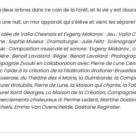
 a deux arbres dans ce coin de la forêt, et la vie y est douc
 une nuit, un mur apparaît qui s’élève et vient les sépare
 idée de Valia Chesnais et Evgeny Makarov · Jeu : Valia 
e : Sophie Museur · Dramaturgie : Julie Feltz · Scénograph
ki · Composition musicale et sonore : Evgeny Makarov , c
ère : Benoît Lavalard · Régie : Benoît Lavalard · Photograph
pagnie Zvouki en collaboration avec Pierre de Lune Cent
 l’aide à la création de la Fédération Wallonie-Bruxelles 
Roseraie, du Théâtre des 4 Mains, la Guimbarde, la Compa
urel Wolubilis, Pierre de Lune, la Maison qui chante, la F
turel Saint Georges, La Maison de la Création, Compagni
erciements chaleureux à: Perrine Ledent, Martine Godard
hiels, Emma Van Overschelde, Gaétane Reginster.