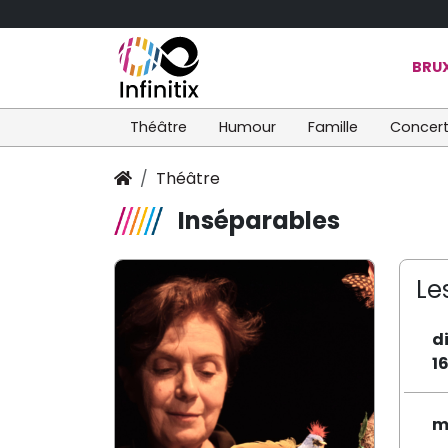
BRUX
Théâtre
Humour
Famille
Concer
Théâtre
Inséparables
Le
d
1
m