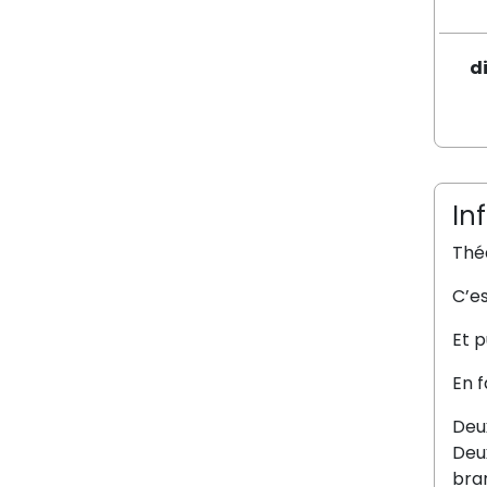
d
In
Théâ
C’es
Et p
En f
Deux
Deux
bra