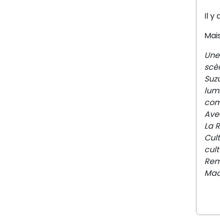
Il y
Mais
Une
scèn
Suzu
lumi
com
Avec
La 
Cult
cul
Rem
Mac