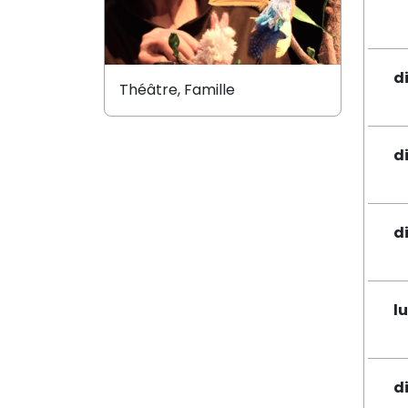
d
Théâtre, Famille
d
d
lu
d