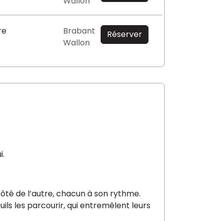
Wallon
re
Brabant
Réserver
Wallon
i.
côté de l’autre, chacun à son rythme.
uils les parcourir, qui entremêlent leurs