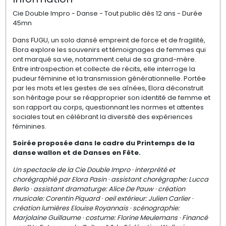
Cie Double Impro - Danse - Tout public dès 12 ans - Durée
45mn
Dans FUGU, un solo dansé empreint de force et de fragilité,
Elora explore les souvenirs et témoignages de femmes qui
ont marqué sa vie, notamment celui de sa grand-mère.
Entre introspection et collecte de récits, elle interroge la
pudeur féminine et la transmission générationnelle. Portée
par les mots et les gestes de ses aînées, Elora déconstruit
son héritage pour se réapproprier son identité de femme et
son rapport au corps, questionnant les normes et attentes
sociales tout en célébrant la diversité des expériences
féminines.
Soirée proposée dans le cadre du Printemps de la
danse wallon et de Danses en Fête.
Un spectacle de la Cie Double Impro · interprété et
chorégraphié par Elora Pasin · assistant chorégraphe: Lucca
Berlo · assistant dramaturge: Alice De Pauw · création
musicale: Corentin Piquard · oeil extérieur: Julien Carlier ·
création lumières Elouise Royannais · scénographie:
Marjolaine Guillaume · costume: Florine Meulemans · Financé