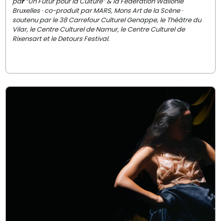
pa
r
“Un Futur pour la Culture” & la Fédération Wallonie
Bruxelles · co-produit par
MARS, Mons Art de la Scène ·
soutenu par
le 38 Carrefour Culturel Genappe, le Théâtre du
Vilar, le Centre Culturel de Namur, le Centre Culturel de
Rixensart et le Detours Festival.