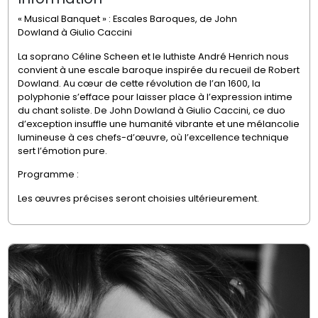
« Musical Banquet » : Escales Baroques, de
John
Dowland
à
Giulio Caccini
La soprano
Céline Scheen
et le luthiste
André Henrich
nous
convient à une escale baroque inspirée du recueil de
Robert
Dowland
. Au cœur de cette révolution de l’an 1600, la
polyphonie s’efface pour laisser place à l’expression intime
du chant soliste. De
John Dowland
à
Giulio Caccini
, ce duo
d’exception insuffle une humanité vibrante et une mélancolie
lumineuse à ces chefs-d’œuvre, où l’excellence technique
sert l’émotion pure.
Programme :
Les œuvres précises seront choisies ultérieurement.