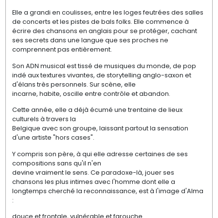
Elle a grandi en coulisses, entre les loges feutrées des salles
de concerts et les pistes de bals folks. Elle commence à
écrire des chansons en anglais pour se protéger, cachant
ses secrets dans une langue que ses proches ne
comprennent pas entièrement.
Son ADN musical est tissé de musiques du monde, de pop
indé aux textures vivantes, de storytelling anglo-saxon et
d'élans très personnels. Sur scène, elle
incarne, habite, oscille entre contrôle et abandon.
Cette année, elle a déjà écumé une trentaine de lieux
culturels à travers la
Belgique avec son groupe, laissant partout la sensation
d'une artiste "hors cases".
Y compris son père, à qui elle adresse certaines de ses
compositions sans qu'il n'en
devine vraiment le sens. Ce paradoxe-là, jouer ses
chansons les plus intimes avec l'homme dont elle a
longtemps cherché la reconnaissance, est à l'image d'Alma
:
douce et frontale, vulnérable et farouche.