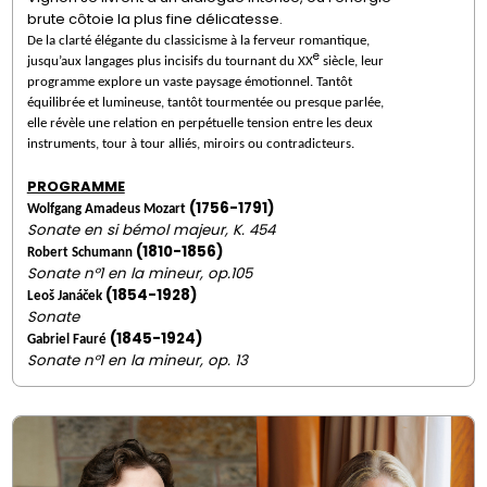
brute côtoie la plus fine délicatesse.
De la clarté élégante du classicisme à la ferveur romantique,
e
jusqu’aux langages plus incisifs du tournant du XX
siècle, leur
programme explore un vaste paysage émotionnel. Tantôt
équilibrée et lumineuse, tantôt tourmentée ou presque parlée,
elle révèle une relation en perpétuelle tension entre les deux
instruments, tour à tour alliés, miroirs ou contradicteurs.
PROGRAMME
(1756-1791)
Wolfgang Amadeus Mozart
Sonate en si bémol majeur, K. 454
(1810-1856)
Robert Schumann
Sonate n°1 en la mineur, op.105
(1854-1928)
Leoš Janáček
Sonate
(1845-1924)
Gabriel Fauré
Sonate n°1 en la mineur, op. 13