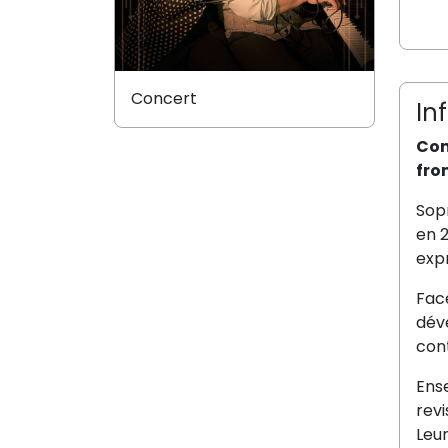
Concert
In
Con
fro
Sopr
en 
expr
Face
déve
con
Ense
revi
Leur