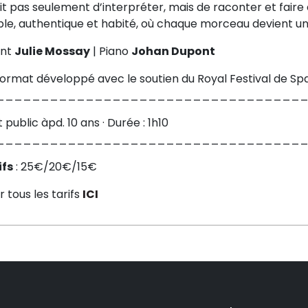
git pas seulement d’interpréter, mais de raconter et fai
le, authentique et habité, où chaque morceau devient une
nt
Julie Mossay
| Piano
Johan Dupont
format développé avec le soutien du Royal Festival de Sp
__________________________________
 public àpd. 10 ans · Durée : 1h10
__________________________________
ifs
: 25€/20€/15€
r tous les tarifs
ICI