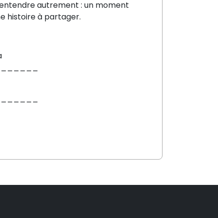
re entendre autrement : un moment
 histoire à partager.
a
_______
_______