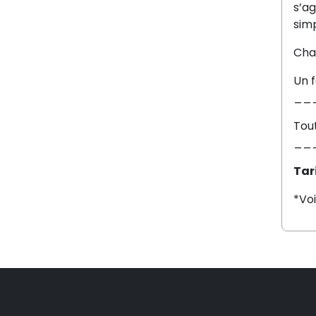
s’a
simp
Cha
Un 
__
Tout
__
Tar
*Voi