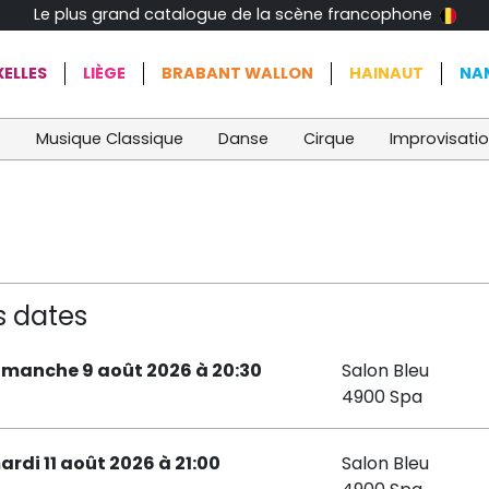
Le plus grand catalogue de la scène francophone
ELLES
LIÈGE
BRABANT WALLON
HAINAUT
NA
t
Musique Classique
Danse
Cirque
Improvisati
s dates
imanche 9 août 2026 à 20:30
Salon Bleu
4900 Spa
ardi 11 août 2026 à 21:00
Salon Bleu