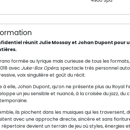
4900 Spa
formation
fidentiel réunit Julie Mossay et Johan Dupont pour un
ntières.
ano formée au lyrique mais curieuse de tous les formats,
2018 avec
Juke-Box Opéra
, spectacle très personnel aut
essive, voix singulière et goût du récit.
 à elle, Johan Dupont, qu’on ne présente plus au Royal Fes
loppe un jeu sensible et nuancé, à la croisée du jazz, du 
temporaine.
mble, ils piochent dans les musiques qui les traversent, du
sitent avec une approche directe, sincère et sans fioritur
 répertoire devient un terrain de jeu où styles, énergies et