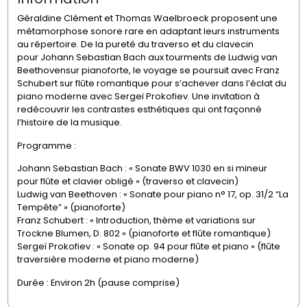
Géraldine Clément et Thomas Waelbroeck proposent une
métamorphose sonore rare en adaptant leurs instruments
au répertoire. De la pureté du traverso et du clavecin
pour
Johann Sebastian Bach
aux tourments de
Ludwig van
Beethoven
sur pianoforte, le voyage se poursuit avec
Franz
Schubert
sur flûte romantique pour s’achever dans l’éclat du
piano moderne avec
Sergeï Prokofiev
. Une invitation à
redécouvrir les contrastes esthétiques qui ont façonné
l’histoire de la musique.
Programme :
Johann Sebastian Bach
: « Sonate BWV 1030 en si mineur
pour flûte et clavier obligé » (traverso et clavecin)
Ludwig van Beethoven
: « Sonate pour piano n° 17, op. 31/2 “La
Tempête” » (pianoforte)
Franz Schubert
: « Introduction, thème et variations sur
Trockne Blumen, D. 802 » (pianoforte et flûte romantique)
Sergeï Prokofiev
: « Sonate op. 94 pour flûte et piano » (flûte
traversière moderne et piano moderne)
Durée : Environ 2h (pause comprise)