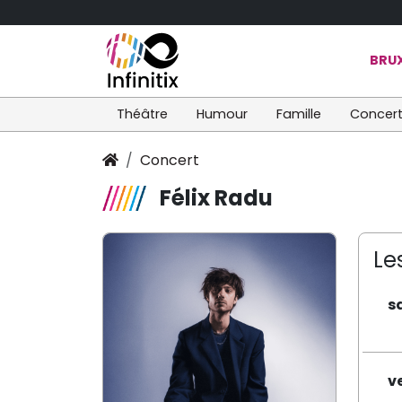
BRUX
Théâtre
Humour
Famille
Concer
Concert
Félix Radu
Le
s
v