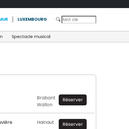
MUR
LUXEMBOURG
on
Spectacle musical
Brabant
Réserver
Wallon
uvière
Hainaut
Réserver