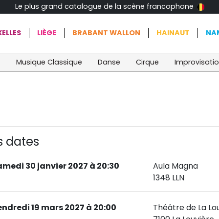
Le plus grand catalogue de la scène francophone
ELLES
LIÈGE
BRABANT WALLON
HAINAUT
NA
t
Musique Classique
Danse
Cirque
Improvisati
s dates
amedi 30 janvier 2027 à 20:30
Aula Magna
1348 LLN
endredi 19 mars 2027 à 20:00
Théâtre de La Lo