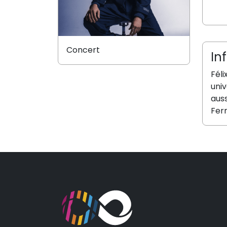
Concert
In
Féli
univ
auss
Ferm