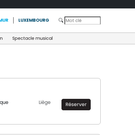
MUR
LUXEMBOURG
on
Spectacle musical
ique
Liège
Réserver