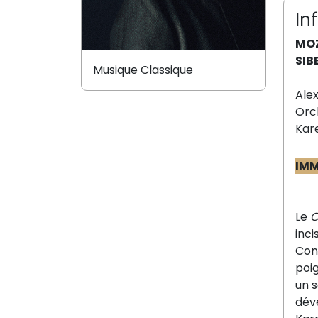
In
MOZ
SIB
Musique Classique
Ale
Orc
Kar
IM
Le
C
inci
Con
poi
un s
dév