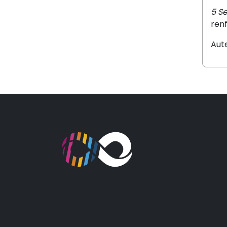
5 S
renf
Aut