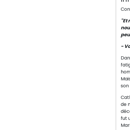
Cons
"Et 
nouv
peux
- V
Dan
fati
homm
Mais
son
Cat
de m
déc
fut 
Mari