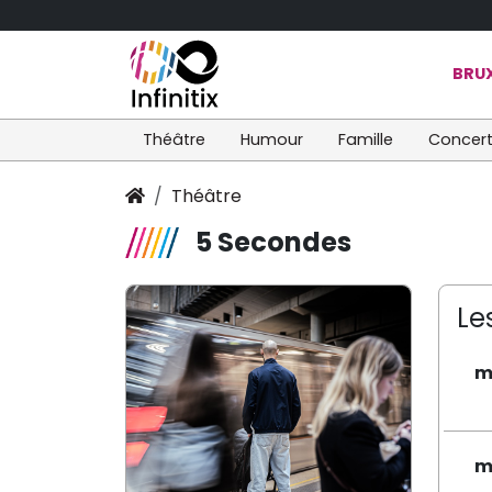
BRUX
Théâtre
Humour
Famille
Concer
Théâtre
5 Secondes
Le
m
m