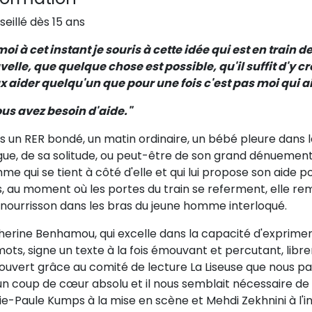
eillé dès 15 ans
moi à cet instant je souris à cette idée qui est en train 
elle, que quelque chose est possible, qu'il suffit d'y cro
 aider quelqu'un que pour une fois c'est pas moi qui ai b
ous avez besoin d'aide."
s un RER bondé, un matin ordinaire, un bébé pleure dans 
gue, de sa solitude, ou peut-être de son grand dénuement
e qui se tient à côté d'elle et qui lui propose son aide p
, au moment où les portes du train se referment, elle rem
 nourrisson dans les bras du jeune homme interloqué.
herine Benhamou, qui excelle dans la capacité d'exprimer
ots, signe un texte à la fois émouvant et percutant, librem
ouvert grâce au comité de lecture La Liseuse que nous pa
un coup de cœur absolu et il nous semblait nécessaire de 
e-Paule Kumps à la mise en scène et Mehdi Zekhnini à l'int