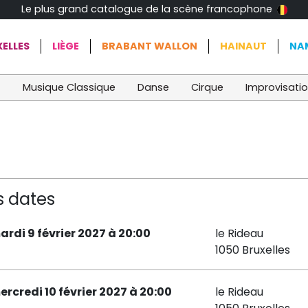
Le plus grand catalogue de la scène francophone
ELLES
LIÈGE
BRABANT WALLON
HAINAUT
NA
t
Musique Classique
Danse
Cirque
Improvisati
s dates
ardi 9 février 2027 à 20:00
le Rideau
1050 Bruxelles
ercredi 10 février 2027 à 20:00
le Rideau