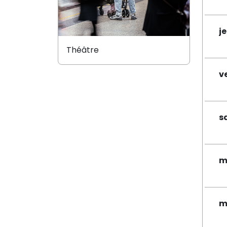
je
Théâtre
v
s
m
m