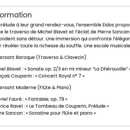
formation
prélude à leur grand rendez-vous, l’ensemble Eidos prop
re le traverso de
Michel Blavet
et l’éclat de
Pierre Sancan
ondent sans détour. Une immersion qui confronte l’éléga
 révéler toute la richesse du souffle. Une escale musicale
versant Baroque (Traverso & Clavecin)
hel Blavet
: « Sonate op. 2/3 en mi mineur “La Dhérouville” 
nçois Couperin
: « Concert Royal n° 7 »
versant Moderne (Flûte & Piano)
riel Fauré
: « Fantaisie, op. 79 »
rice Ravel
: « Le Tombeau de Couperin, Prélude »
rre Sancan
: « Sonatine pour flûte et piano »