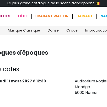
Le plus grand catalogue de la scène francophone
ELLES
LIÈGE
BRABANT WALLON
HAINAUT
NA
t
Musique Classique
Danse
Cirque
Improvisati
logues d'époques
s dates
eudi 11 mars 2027 à 12:30
Auditorium Rogie
Manège
5000 Namur