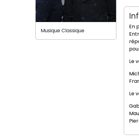
In
En 
Musique Classique
Ent
rép
pour
Le 
Mic
Fra
Le 
Gab
Mau
Pie