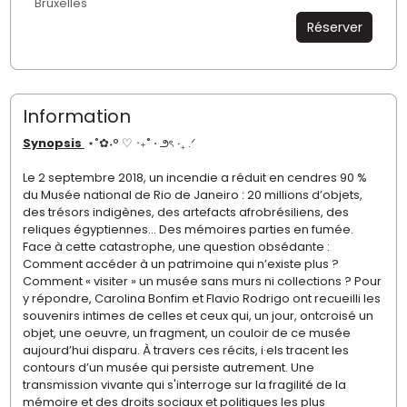
Bruxelles
Réserver
Information
Synopsis
⋆˚✿˖°
♡ ‧₊˚ ⋅ ౨ৎ ‧₊ .ᐟ
Le 2 septembre 2018, un incendie a réduit en cendres 90 %
du Musée national de Rio de Janeiro : 20 millions d’objets,
des trésors indigènes, des artefacts afrobrésiliens, des
reliques égyptiennes… Des mémoires parties en fumée.
Face à cette catastrophe, une question obsédante :
Comment accéder à un patrimoine qui n’existe plus ?
Comment « visiter » un musée sans murs ni collections ? Pour
y répondre, Carolina Bonfim et Flavio Rodrigo ont recueilli les
souvenirs intimes de celles et ceux qui, un jour, ontcroisé un
objet, une oeuvre, un fragment, un couloir de ce musée
aujourd’hui disparu. À travers ces récits, i·els tracent les
contours d’un musée qui persiste autrement. Une
transmission vivante qui s'interroge sur la fragilité de la
mémoire et des droits sociaux et politiques les plus