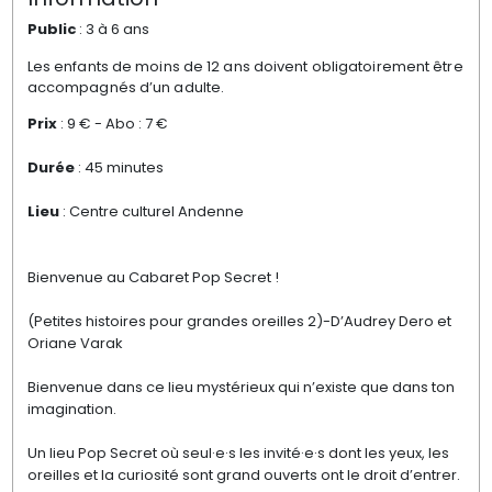
Public
: 3 à 6 ans
Les enfants de moins de 12 ans doivent obligatoirement être
accompagnés d’un adulte.
Prix
: 9
€
- Abo : 7
€
Durée
: 45 minutes
Lieu
: Centre culturel Andenne
Bienvenue au Cabaret Pop Secret !
(Petites histoires pour grandes oreilles 2)-D’Audrey Dero et
Oriane Varak
Bienvenue dans ce lieu mystérieux qui n’existe que dans ton
imagination.
Un lieu Pop Secret où seul·e·s les invité·e·s dont les yeux, les
oreilles et la curiosité sont grand ouverts ont le droit d’entrer.