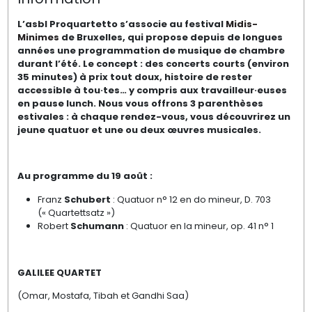
L’asbl Proquartetto s’associe au festival
Midis-
Minimes
de Bruxelles, qui propose depuis de longues
années une programmation de musique de chambre
durant l’été. Le concept : des concerts courts (environ
35 minutes) à prix tout doux, histoire de rester
accessible à tou·tes… y compris aux travailleur·euses
en pause lunch. Nous vous offrons 3 parenthèses
estivales : à chaque rendez-vous, vous découvrirez un
jeune quatuor et une ou deux œuvres musicales.
Au programme du 19 août :
Franz
Schubert
: Quatuor n° 12 en do mineur, D. 703
(« Quartettsatz »)
Robert
Schumann
: Quatuor en la mineur, op. 41 n° 1
GALILEE QUARTET
(Omar, Mostafa, Tibah et Gandhi Saa)