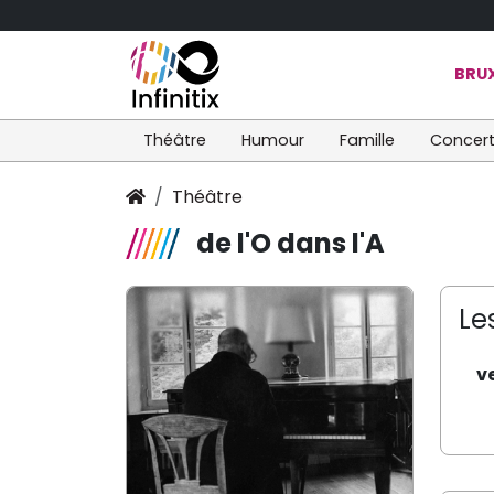
BRUX
Théâtre
Humour
Famille
Concer
Théâtre
de l'O dans l'A
Le
v