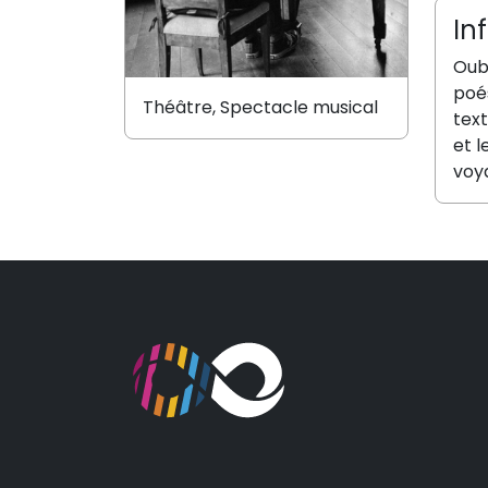
In
Oubl
poés
Théâtre, Spectacle musical
text
et l
voy