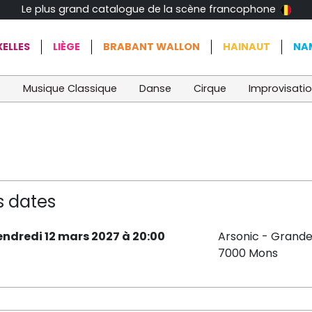
Le plus grand catalogue de la scène francophone
ELLES
LIÈGE
BRABANT WALLON
HAINAUT
NA
t
Musique Classique
Danse
Cirque
Improvisati
s dates
endredi 12 mars 2027 à 20:00
Arsonic - Grande
7000 Mons