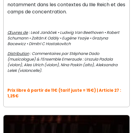
notamment dans les contextes du IIIe Reich et des
camps de concentration.
Œuvres de
: Leoš Janáček • Ludwig Van Beethoven • Robert
Schumann • Zoltán K Odály • Eugène Ysaÿe • Grażyna
Bacewicz • Dimitri C Hostakovitch
Distribution
: Commentaires par Stéphane Dado
(musicologue) & l’Ensemble Emeraude : Urszula Padala
(violon), Ales Ulrich (violon), Nina Poskin (alto), Aleksandra
Lelek (violoncelle).
Prix libre à partir de 11€ (tarif juste = 15€) | Article 27 :
1,25€