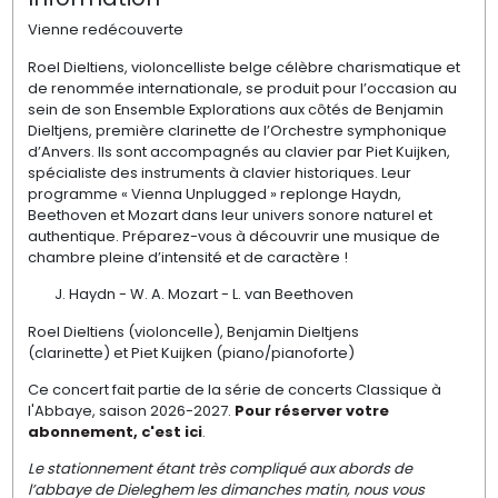
Vienne redécouverte
Roel Dieltiens, violoncelliste belge célèbre charismatique et
de renommée internationale, se produit pour l’occasion au
sein de son Ensemble Explorations aux côtés de Benjamin
Dieltjens, première clarinette de l’Orchestre symphonique
d’Anvers. Ils sont accompagnés au clavier par Piet Kuijken,
spécialiste des instruments à clavier historiques. Leur
programme « Vienna Unplugged » replonge Haydn,
Beethoven et Mozart dans leur univers sonore naturel et
authentique. Préparez-vous à découvrir une musique de
chambre pleine d’intensité et de caractère !
J. Haydn - W. A. Mozart - L. van Beethoven
Roel Dieltiens (violoncelle), Benjamin Dieltjens
(clarinette)
et Piet Kuijken (piano/pianoforte)
Ce concert fait partie de la série de concerts Classique à
l'Abbaye, saison 2026-2027.
Pour réserver votre
abonnement, c'est ici
.
Le stationnement étant très compliqué aux abords de
l’abbaye de Dieleghem les dimanches matin, nous vous